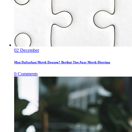
02
December
Mau Daftarkan Merek Dagang? Berikut Tips Agar Merek Diterima
0
Comments