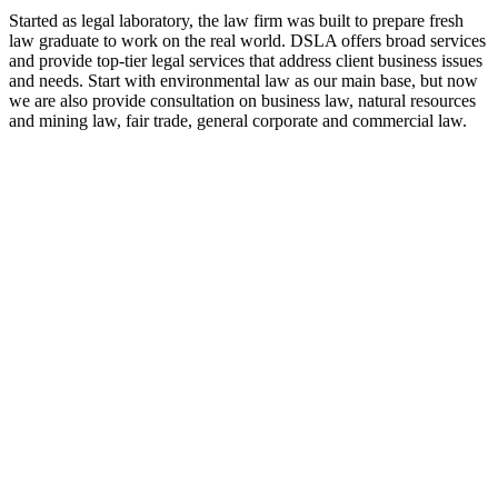
Started as legal laboratory, the law firm was built to prepare fresh
law graduate to work on the real world. DSLA offers broad services
and provide top-tier legal services that address client business issues
and needs. Start with environmental law as our main base, but now
we are also provide consultation on business law, natural resources
and mining law, fair trade, general corporate and commercial law.
8:00 - 17:00
Our Opening Hours Mon. – Fri.
+62 21 - 22907878
+6281 - 315558283
Phone and Whatsapp
QUICK CONTACT