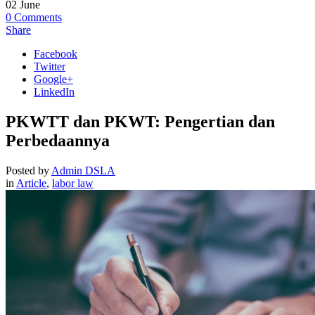
02
June
0
Comments
Share
Facebook
Twitter
Google+
LinkedIn
PKWTT dan PKWT: Pengertian dan
Perbedaannya
Posted by
Admin DSLA
in
Article
,
labor law