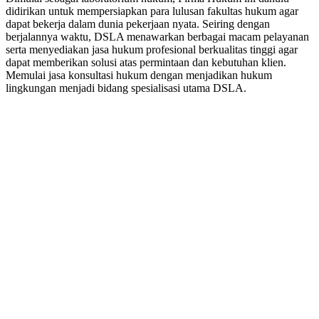
didirikan untuk mempersiapkan para lulusan fakultas hukum agar
dapat bekerja dalam dunia pekerjaan nyata. Seiring dengan
berjalannya waktu, DSLA menawarkan berbagai macam pelayanan
serta menyediakan jasa hukum profesional berkualitas tinggi agar
dapat memberikan solusi atas permintaan dan kebutuhan klien.
Memulai jasa konsultasi hukum dengan menjadikan hukum
lingkungan menjadi bidang spesialisasi utama DSLA.
8:00 - 17:00
Jam Buka Kami Sen. – Jum.
+62 21 - 22907878
+6281 - 315558283
Telepon dan Whatsapp
HUBUNGI KAMI