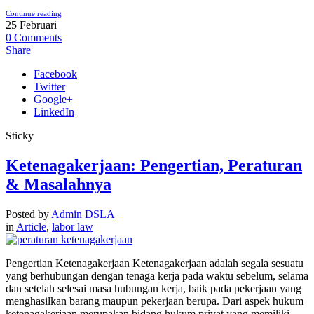
Continue reading
25
Februari
0
Comments
Share
Facebook
Twitter
Google+
LinkedIn
Sticky
Ketenagakerjaan: Pengertian, Peraturan
& Masalahnya
Posted by
Admin DSLA
in
Article
,
labor law
Pengertian Ketenagakerjaan Ketenagakerjaan adalah segala sesuatu
yang berhubungan dengan tenaga kerja pada waktu sebelum, selama
dan setelah selesai masa hubungan kerja, baik pada pekerjaan yang
menghasilkan barang maupun pekerjaan berupa. Dari aspek hukum
ketenagakerjaan merupakan bidang hukum privat yang memiliki