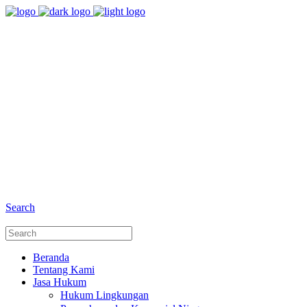
8:00 - 17:00
Jam Buka Kami Sen. - Jum.
+6281 - 280675446
Telepon dan Whatsapp
Search
Beranda
Tentang Kami
Jasa Hukum
Hukum Lingkungan