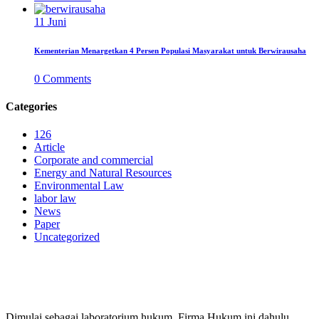
11
Juni
Kementerian Menargetkan 4 Persen Populasi Masyarakat untuk Berwirausaha
0
Comments
Categories
126
Article
Corporate and commercial
Energy and Natural Resources
Environmental Law
labor law
News
Paper
Uncategorized
PERUSAHAAN HUKUM
Dimulai sebagai laboratorium hukum, Firma Hukum ini dahulu