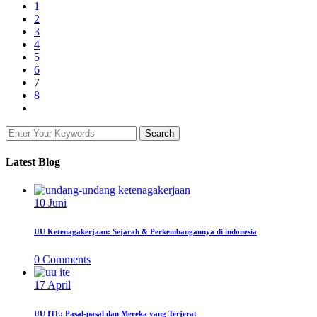
1
2
3
4
5
6
7
8
Latest Blog
10
Juni
UU Ketenagakerjaan: Sejarah & Perkembangannya di indonesia
0
Comments
17
April
UU ITE: Pasal-pasal dan Mereka yang Terjerat