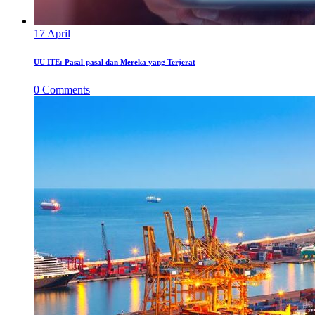
17
April
UU ITE: Pasal-pasal dan Mereka yang Terjerat
0
Comments