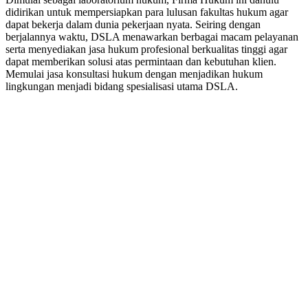
didirikan untuk mempersiapkan para lulusan fakultas hukum agar
dapat bekerja dalam dunia pekerjaan nyata. Seiring dengan
berjalannya waktu, DSLA menawarkan berbagai macam pelayanan
serta menyediakan jasa hukum profesional berkualitas tinggi agar
dapat memberikan solusi atas permintaan dan kebutuhan klien.
Memulai jasa konsultasi hukum dengan menjadikan hukum
lingkungan menjadi bidang spesialisasi utama DSLA.
8:00 - 17:00
Jam Buka Kami Sen. – Jum.
+62 21 - 22907878
+6281 - 315558283
Telepon dan Whatsapp
HUBUNGI KAMI