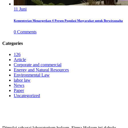
11
Juni
Kementerian Menargetkan 4 Persen Populasi Masyarakat untuk Berwirausaha
0
Comments
Categories
126
Article
Corporate and commercial
Energy and Natural Resources
Environmental Law
labor law
News
Paper
Uncategorized
PERUSAHAAN HUKUM
Dimulai sebagai laboratorium hukum, Firma Hukum ini dahulu