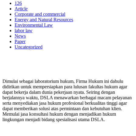
126
Article
Corporate and commercial
Energy and Natural Resources
Environmental Law
labor law
News
Paper
Uncategorized
PERUSAHAAN HUKUM
Dimulai sebagai laboratorium hukum, Firma Hukum ini dahulu
didirikan untuk mempersiapkan para lulusan fakultas hukum agar
dapat bekerja dalam dunia pekerjaan nyata. Seiring dengan
berjalannya waktu, DSLA menawarkan berbagai macam pelayanan
serta menyediakan jasa hukum profesional berkualitas tinggi agar
dapat memberikan solusi atas permintaan dan kebutuhan klien.
Memulai jasa konsultasi hukum dengan menjadikan hukum
lingkungan menjadi bidang spesialisasi utama DSLA.
8:00 - 17:00