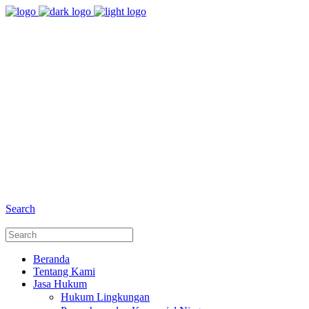
8:00 - 17:00
Jam Buka Kami Sen. - Jum.
+6281 - 280675446
Telepon dan Whatsapp
Search
Beranda
Tentang Kami
Jasa Hukum
Hukum Lingkungan