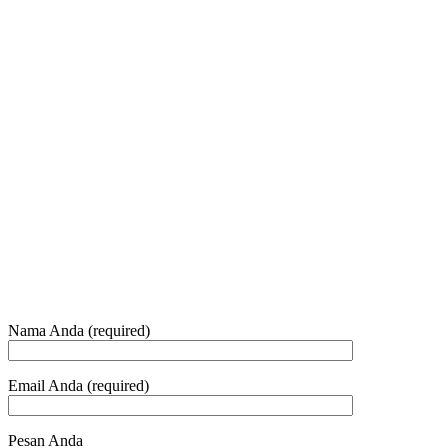
Jam Buka Kami Sen. – Jum.
+62 21 - 22907878
+6281 - 315558283
Telepon dan Whatsapp
HUBUNGI KAMI
Nama Anda (required)
Email Anda (required)
Pesan Anda