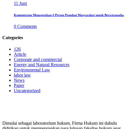
11
Juni
Kementerian Menargetkan 4 Persen Populasi Masyarakat untuk Berwirausaha
0
Comments
Categories
126
Article
Corporate and commercial
Energy and Natural Resources
Environmental Law
labor law
News
Paper
Uncategorized
PERUSAHAAN HUKUM
Dimulai sebagai laboratorium hukum, Firma Hukum ini dahulu
didirikan untuk mempersiapkan para lulusan fakultas hukum agar