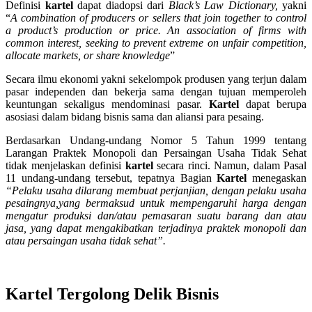
Definisi
kartel
dapat diadopsi dari
Black’s Law Dictionary,
yakni
“
A combination of producers or sellers that join together to control
a product’s production or price. An association of firms with
common interest, seeking to prevent extreme on unfair competition,
allocate markets, or share knowledge
”
Secara ilmu ekonomi yakni sekelompok produsen yang terjun dalam
pasar independen dan bekerja sama dengan tujuan memperoleh
keuntungan sekaligus mendominasi pasar.
Kartel
dapat berupa
asosiasi dalam bidang bisnis sama dan aliansi para pesaing.
Berdasarkan Undang-undang Nomor 5 Tahun 1999 tentang
Larangan Praktek Monopoli dan Persaingan Usaha Tidak Sehat
tidak menjelaskan definisi
kartel
secara rinci. Namun, dalam Pasal
11 undang-undang tersebut, tepatnya Bagian
Kartel
menegaskan
“Pelaku usaha dilarang membuat perjanjian, dengan pelaku usaha
pesaingnya,yang bermaksud untuk mempengaruhi harga dengan
mengatur produksi dan/atau pemasaran suatu barang dan atau
jasa, yang dapat mengakibatkan terjadinya praktek monopoli dan
atau persaingan usaha tidak sehat”.
Kartel Tergolong Delik Bisnis