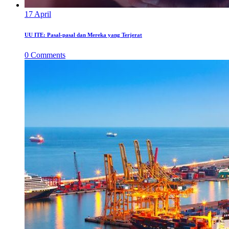
17
April
UU ITE: Pasal-pasal dan Mereka yang Terjerat
0
Comments