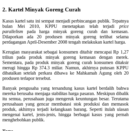
2. Kartel Minyak Goreng Curah
Kasus kartel satu ini sempat menjadi perbincangan publik. Tepatnya
bulan Mei 2010, KPPU menetapkan telah terjadi
price
parallelism
pada harga minyak goreng curah dan kemasan.
Dilaporkan ada 20 produsen minyak goreng terlibat selama
perdagangan April-Desember 2008 tengah melakukan kartel harga.
Kerugian masyarakat sebagai konsumen ditafsir mencapai Rp 1,27
triliun pada produk minyak goreng kemasan dengan merek.
Sementara, pada produk minyak goreng curah konsumen ditaksir
merugi hingga Rp 374.3 miliar. Namun, akhirnya putusan KPPU
dibatalkan setelah perkara dibawa ke Mahkamah Agung oleh 20
produsen terlapor tersebut.
Banyak pengusaha yang tersandung kasus kartel berdalih bahwa
mereka berusaha menjaga stabilitas harga pasaran. Meskipun dibalik
itu semua, perusahaan juga mengeruk keuntungan besar. Terutama
perusahaan yang gencar membatasi stok produksi dan memasok
produk, akhirnya terjadi kelangkaan barang. Seperti itulah ulasan
mengenai kartel, jenis-jenis, hingga berbagai kasus yang pernah
menghebohkan publik.