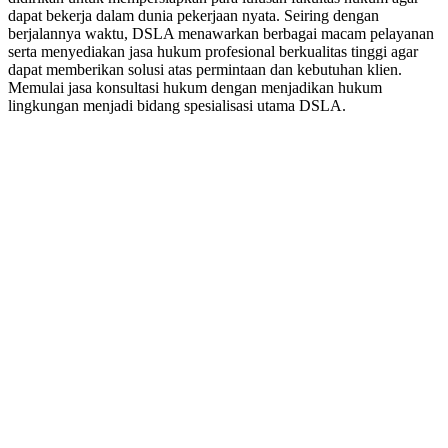
dapat bekerja dalam dunia pekerjaan nyata. Seiring dengan
berjalannya waktu, DSLA menawarkan berbagai macam pelayanan
serta menyediakan jasa hukum profesional berkualitas tinggi agar
dapat memberikan solusi atas permintaan dan kebutuhan klien.
Memulai jasa konsultasi hukum dengan menjadikan hukum
lingkungan menjadi bidang spesialisasi utama DSLA.
8:00 - 17:00
Jam Buka Kami Sen. – Jum.
+62 21 - 22907878
+6281 - 315558283
Telepon dan Whatsapp
HUBUNGI KAMI