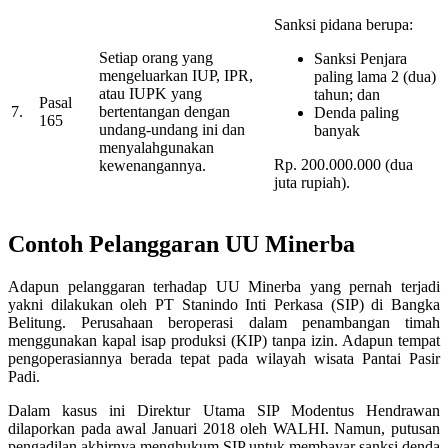
Sanksi pidana berupa:
Setiap orang yang
Sanksi Penjara
mengeluarkan IUP, IPR,
paling lama 2 (dua)
atau IUPK yang
tahun; dan
Pasal
7.
bertentangan dengan
Denda paling
165
undang-undang ini dan
banyak
menyalahgunakan
Rp. 200.000.000 (dua
kewenangannya.
juta rupiah).
Contoh Pelanggaran UU Minerba
Adapun pelanggaran terhadap UU Minerba yang pernah terjadi
yakni dilakukan oleh PT Stanindo Inti Perkasa (SIP) di Bangka
Belitung. Perusahaan beroperasi dalam penambangan timah
menggunakan kapal isap produksi (KIP) tanpa izin. Adapun tempat
pengoperasiannya berada tepat pada wilayah wisata Pantai Pasir
Padi.
Dalam kasus ini Direktur Utama SIP Modentus Hendrawan
dilaporkan pada awal Januari 2018 oleh WALHI. Namun, putusan
pengadilan akhirnya menghukum SIP untuk membayar sanksi denda