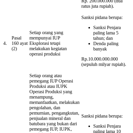
Rp. 200.000.000 (dua
ratus juta rupiah).
Sanksi pidana berupa:
Sanksi Penjara
Setiap orang yang
paling lama 5
Pasal
mempunyai IUP
tahun; dan
4.
160 ayat
Eksplorasi tetapi
Denda paling
(2)
melakukan kegiatan
banyak
operasi produksi
Rp.10.000.000.000
(sepuluh milyar rupiah).
Setiap orang atau
pemegang IUP Operasi
Produksi atau IUPK
Operasi Produksi yang
menampung,
memanfaatkan, melakukan
pengolahan, dan
pemurnian, pengangkutan,
Sanksi pidana berupa:
penjualan mineral dan
batubara yang bukan dari
Sanksi Penjara
pemegang IUP, IUPK,
paling lama 10