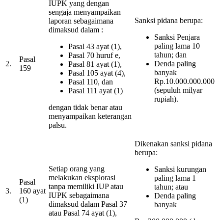
IUPK yang dengan
sengaja menyampaikan
Sanksi pidana berupa:
laporan sebagaimana
dimaksud dalam :
Sanksi Penjara
paling lama 10
Pasal 43 ayat (1),
tahun; dan
Pasal 70 huruf e,
Pasal
2.
Denda paling
Pasal 81 ayat (1),
159
banyak
Pasal 105 ayat (4),
Rp.10.000.000.000
Pasal 110, dan
(sepuluh milyar
Pasal 111 ayat (1)
rupiah).
dengan tidak benar atau
menyampaikan keterangan
palsu.
Dikenakan sanksi pidana
berupa:
Setiap orang yang
Sanksi kurungan
melakukan eksplorasi
paling lama 1
Pasal
tanpa memiliki IUP atau
tahun; atau
3.
160 ayat
IUPK sebagaimana
Denda paling
(1)
dimaksud dalam Pasal 37
banyak
atau Pasal 74 ayat (1),