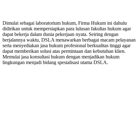
PERUSAHAAN HUKUM
Dimulai sebagai laboratorium hukum, Firma Hukum ini dahulu
didirikan untuk mempersiapkan para lulusan fakultas hukum agar
dapat bekerja dalam dunia pekerjaan nyata. Seiring dengan
berjalannya waktu, DSLA menawarkan berbagai macam pelayanan
serta menyediakan jasa hukum profesional berkualitas tinggi agar
dapat memberikan solusi atas permintaan dan kebutuhan klien.
Memulai jasa konsultasi hukum dengan menjadikan hukum
lingkungan menjadi bidang spesialisasi utama DSLA.
8:00 - 17:00
Jam Buka Kami Sen. – Jum.
+62 21 - 22907878
+6281 - 315558283