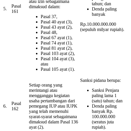
atau izin sebagaimana
tahun; dan
Pasal
dimaksud dalam:
5.
Denda paling
161
banyak
Pasal 37,
Pasal 40 ayat (3),
Rp.10.000.000.000
Pasal 43 ayat (2),
(sepuluh milyar rupiah).
Pasal 48,
Pasal 67 ayat (1),
Pasal 74 ayat (1),
Pasal 81 ayat (2),
Pasal 103 ayat (2),
Pasal 104 ayat (3),
atau
Pasal 105 ayat (1).
Sanksi pidana berupa:
Setiap orang yang
merintangi atau
Sanksi Penjara
mengganggu kegiatan
paling lama 1
usaha pertambangan dari
(satu) tahun; dan
Pasal
6.
pemegang IUP atau IUPK
Denda paling
162
yang telah memenuhi
banyak Rp.
syarat-syarat sebagaimana
100.000.000
dimaksud dalam Pasal 136
(seratus juta
ayat (2).
rupiah).