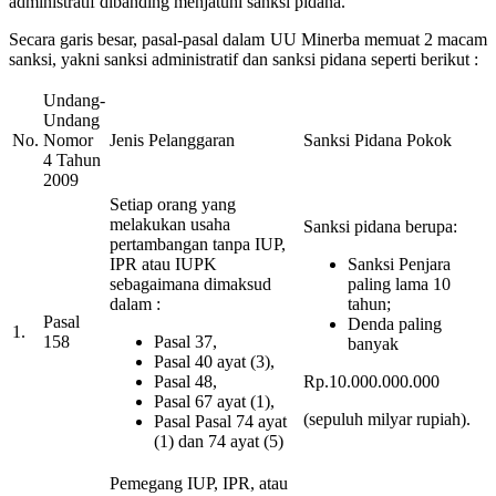
administratif dibanding menjatuhi sanksi pidana.
Secara garis besar, pasal-pasal dalam UU Minerba memuat 2 macam
sanksi, yakni sanksi administratif dan sanksi pidana seperti berikut :
Undang-
Undang
No.
Nomor
Jenis Pelanggaran
Sanksi Pidana Pokok
4 Tahun
2009
Setiap orang yang
melakukan usaha
Sanksi pidana berupa:
pertambangan tanpa IUP,
IPR atau IUPK
Sanksi Penjara
sebagaimana dimaksud
paling lama 10
dalam :
tahun;
Pasal
Denda paling
1.
158
Pasal 37,
banyak
Pasal 40 ayat (3),
Pasal 48,
Rp.10.000.000.000
Pasal 67 ayat (1),
(sepuluh milyar rupiah).
Pasal Pasal 74 ayat
(1) dan 74 ayat (5)
Pemegang IUP, IPR, atau