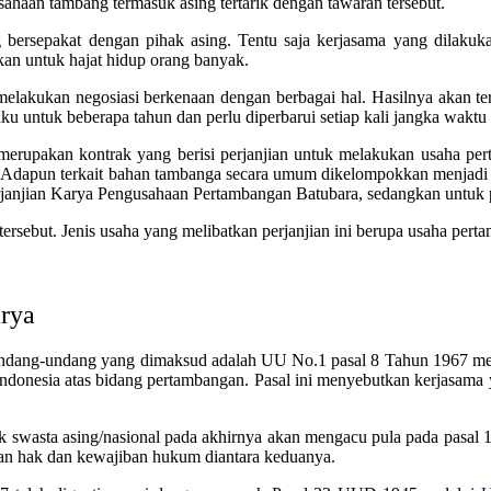
ahaan tambang termasuk asing tertarik dengan tawaran tersebut.
bersepakat dengan pihak asing. Tentu saja kerjasama yang dilakuk
an untuk hajat hidup orang banyak.
lakukan negosiasi berkenaan dengan berbagai hal. Hasilnya akan ter
aku untuk beberapa tahun dan perlu diperbarui setiap kali jangka waktu 
a merupakan kontrak yang berisi perjanjian untuk melakukan usaha pe
.
Adapun terkait bahan tambanga secara umum dikelompokkan menjadi 
rjanjian Karya Pengusahaan Pertambangan Batubara, sedangkan untu
rsebut. Jenis usaha yang melibatkan perjanjian ini berupa usaha perta
rya
Undang-undang yang dimaksud adalah UU No.1 pasal 8 Tahun 1967 
donesia atas bidang pertambangan. Pasal ini menyebutkan kerjasama y
ak swasta asing/nasional pada akhirnya akan mengacu pula pada pasa
lkan hak dan kewajiban hukum diantara keduanya.