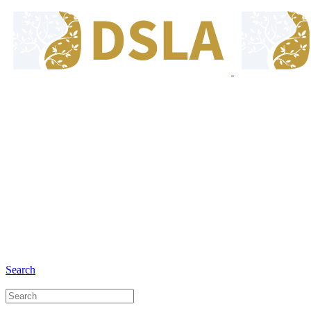
8:00 - 17:00
Jam Buka Kami Sen. - Jum.
+6281 - 280675446
Telepon dan Whatsapp
Search