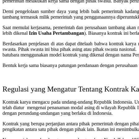
pemerintah melakukan kerja sama dengan pihak swasta. Banyak perus
Demi pengelolaan sumber daya yang lebih baik pemerintah kadang 
tambang termasuk milik pemerintah yang penggunaannya diperuntukk
Saat memulai kerjasama, pemerintah dan perusahaan tambang akan me
lebih dikenal
Izin Usaha Pertambangan
). Biasanya kontrak ini berl
Berdasarkan penjelasan di atas dapat ditelaah bahwa kontrak kary
swasta. Pihak swasta ini bisa pihak asing atau pihak swasta nasional
batubara menggunakan model kontrak yang dikenal dengan nama
Pe
Bentuk kerja sama biasanya patungan pendanaan dengan perusahaan te
Regulasi yang Mengatur Tentang Kontrak Ka
Kontrak karya mengacu pada undang-undang Republik Indonesia. 
telah diatur mengenai penanaman modal asing di wilayah Republik In
dengan perundang-undangan yang berlaku di Indonesia.
Kontrak yang berupa perjanjian antara pihak pemerintah dengan pih
pengikatan antara satu pihak dengan pihak lain. Ikatan ini menimbu