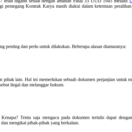
 telah diganti sesuai dengan amanah Pasal 33 UUD 1945 melalui
U
bagi pemegang Kontrak Karya masih diakui dalam ketentuan peraliha
g penting dan perlu untuk dilakukan. Beberapa alasan diantaranya:
an pihak lain. Hal ini memerlukan sebuah dokumen perjanjian untuk m
rsebut ilegal dan melanggar hukum.
 Kenapa? Tentu saja mengacu pada dokumen tertulis dapat dengan
um dan mengikat pihak-pihak yang berkaitan.