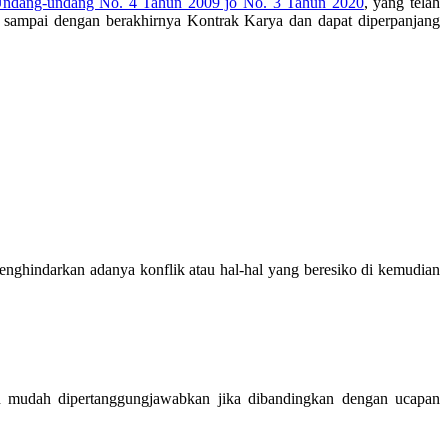
ndang-undang No. 4 Tahun 2009 jo No. 3 Tahun 2020
, yang telah
n sampai dengan berakhirnya Kontrak Karya dan dapat diperpanjang
enghindarkan adanya konflik atau hal-hal yang beresiko di kemudian
 mudah dipertanggungjawabkan jika dibandingkan dengan ucapan