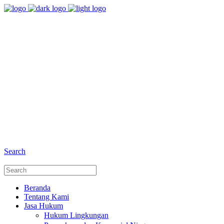
8:00 - 17:00
Jam Buka Kami Sen. - Jum.
+6281 - 280675446
Telepon dan Whatsapp
Search
Beranda
Tentang Kami
Jasa Hukum
Hukum Lingkungan