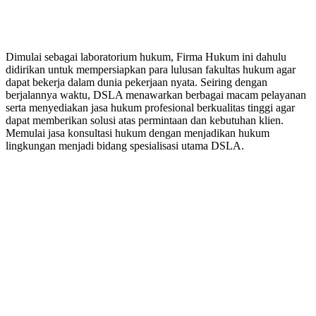
PERUSAHAAN HUKUM
Dimulai sebagai laboratorium hukum, Firma Hukum ini dahulu
didirikan untuk mempersiapkan para lulusan fakultas hukum agar
dapat bekerja dalam dunia pekerjaan nyata. Seiring dengan
berjalannya waktu, DSLA menawarkan berbagai macam pelayanan
serta menyediakan jasa hukum profesional berkualitas tinggi agar
dapat memberikan solusi atas permintaan dan kebutuhan klien.
Memulai jasa konsultasi hukum dengan menjadikan hukum
lingkungan menjadi bidang spesialisasi utama DSLA.
8:00 - 17:00
Jam Buka Kami Sen. – Jum.
+62 21 - 22907878
+6281 - 315558283