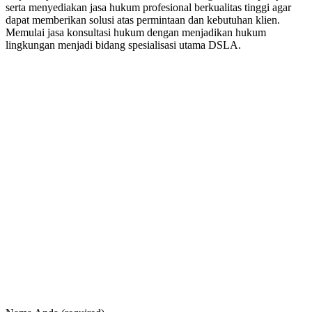
serta menyediakan jasa hukum profesional berkualitas tinggi agar
dapat memberikan solusi atas permintaan dan kebutuhan klien.
Memulai jasa konsultasi hukum dengan menjadikan hukum
lingkungan menjadi bidang spesialisasi utama DSLA.
8:00 - 17:00
Jam Buka Kami Sen. – Jum.
+62 21 - 22907878
+6281 - 315558283
Telepon dan Whatsapp
HUBUNGI KAMI