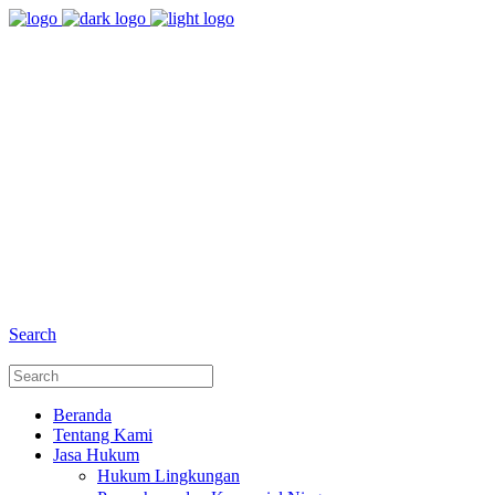
8:00 - 17:00
Jam Buka Kami Sen. - Jum.
+6281 - 280675446
Telepon dan Whatsapp
Search
Beranda
Tentang Kami
Jasa Hukum
Hukum Lingkungan