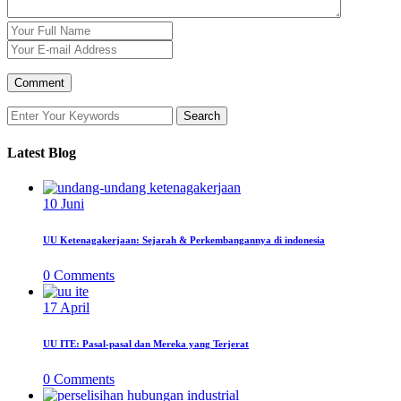
Latest Blog
10
Juni
UU Ketenagakerjaan: Sejarah & Perkembangannya di indonesia
0
Comments
17
April
UU ITE: Pasal-pasal dan Mereka yang Terjerat
0
Comments